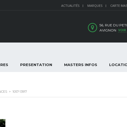
ACTUALITÉS
MARQUES
CARTE MA
56, RUE DU PET
VOIR
AVIGNON
IRES
PRESENTATION
MASTERS INFOS
LOCATI
NCES
>
1057-13917